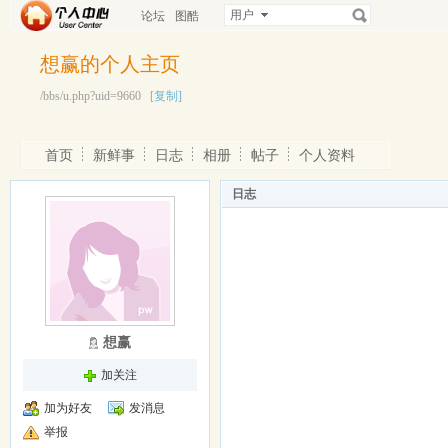
用户
论坛
图酷
想赢的个人主页
/bbs/u.php?uid=9660
[复制]
首页
新鲜事
日志
相册
帖子
个人资料
日志
想赢
加关注
加为好友
发消息
举报