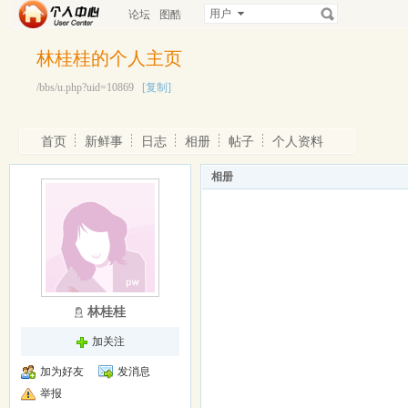
用户
论坛
图酷
林桂桂的个人主页
/bbs/u.php?uid=10869
[复制]
首页
新鲜事
日志
相册
帖子
个人资料
相册
林桂桂
加关注
加为好友
发消息
举报