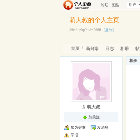
用户
论坛
图酷
萌大叔的个人主页
/bbs/u.php?uid=2668
[复制]
首页
新鲜事
日志
相册
帖
相册
萌大叔
加关注
加为好友
发消息
举报