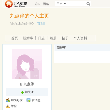
用户
论坛
图酷
九点伴的个人主页
/bbs/u.php?uid=4054
[复制]
首页
新鲜事
日志
相册
帖子
个人资料
新鲜事
九点伴
加关注
加为好友
发消息
举报