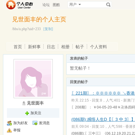
用户
论坛
图酷
见世面丰的个人主页
/bbs/u.php?uid=233
[复制]
首页
新鲜事
日志
相册
帖子
个人资料
发表的帖子
暂无帖子！
回复的帖子
〖221期〗：※※※※※※ ↘香港六
昨天 22:15 - 回复:8，人气:401 -
新澳门
见世面丰
〖208期〗： ￥04-05-20-48￥卍杀四码
加关注
(086期):感悟人生D【〖3 中 3〗
加为好友
发消息
前天 09:04 - 回复:10，人气:598 -
香港
举报
(086期):〖三中三〗《06.12.19.20.21.2