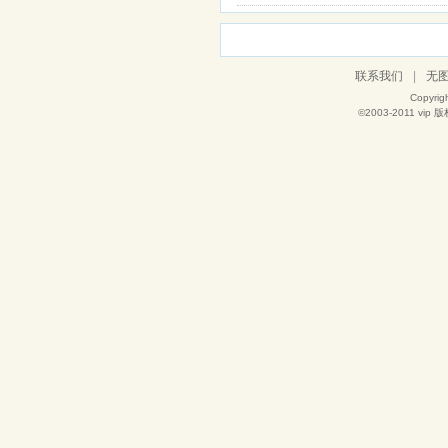
联系我们
|
无
Copyrig
©2003-2011
vip
版权