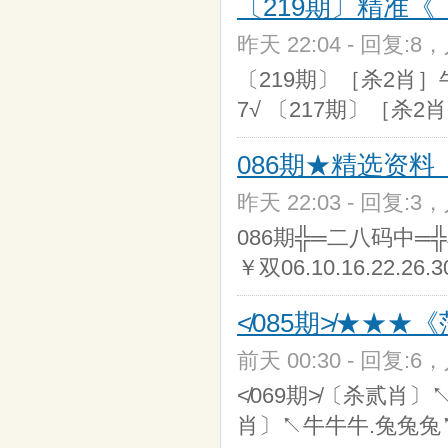
〔219期〕精准《
昨天 22:04 - 回复:8，
〔219期〕［杀2肖］
7√ 〔217期〕［杀2
086期★精选资料
昨天 22:03 - 回复:3，
086期╬═二八码中═╬单￥01.
￥双06.10.16.22.26.30
≮085期≯★★★
前天 00:30 - 回复:6，
≮069期≯〔杀贰肖〕
肖〕↖牛牛牛.兔兔兔