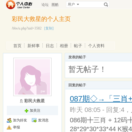
用户
论坛
图酷
彩民大救星的个人主页
/bbs/u.php?uid=3582
[复制]
首页
新鲜事
日志
相册
帖子
个人资料
发表的帖子
暂无帖子！
回复的帖子
087期◇→「三肖+
彩民大救星
昨天 08:05 - 回复:4，
加关注
086期╋三肖 + 12码╋
加为好友
发消息
举报
28*29*30*33*44 K