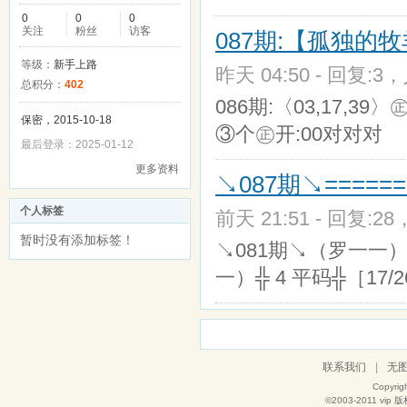
0
0
0
关注
粉丝
访客
087期:【孤独的
等级：
新手上路
昨天 04:50 - 回复:3，
总积分：
402
086期:〈03,17,39
保密，2015-10-18
③个㊣开:00对对对
最后登录：2025-01-12
更多资料
↘087期↘=====
个人标签
前天 21:51 - 回复:28
暂时没有添加标签！
↘081期↘（罗一一）╬ 
一）╬ 4 平码╬［17/2
联系我们
|
无
Copyrig
©2003-2011
vip
版权