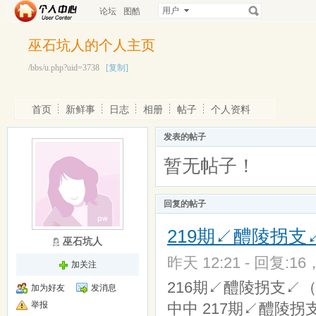
用户
论坛
图酷
巫石坑人的个人主页
/bbs/u.php?uid=3738
[复制]
首页
新鲜事
日志
相册
帖子
个人资料
发表的帖子
暂无帖子！
回复的帖子
219期↙醴陵拐支
巫石坑人
昨天 12:21 - 回复:16
加关注
216期↙醴陵拐支↙（03合
加为好友
发消息
举报
中中 217期↙醴陵拐支