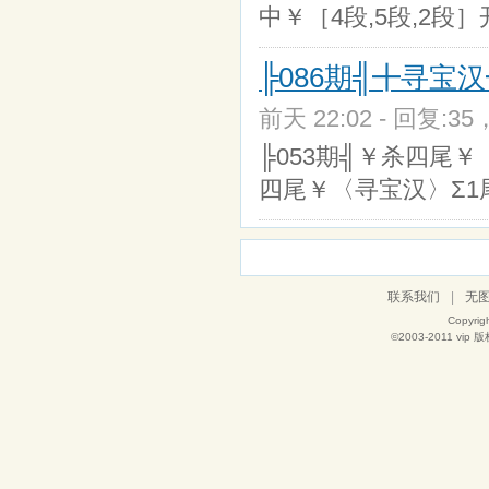
中￥［4段,5段,2段］
╠086期╣╋寻宝
前天 22:02 - 回复:35
╠053期╣￥杀四尾￥〈
四尾￥〈寻宝汉〉Σ1尾
联系我们
|
无
Copyrig
©2003-2011
vip
版权