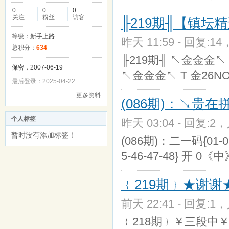
0
0
0
关注
粉丝
访客
╟219期╢【镇坛
等级：
新手上路
昨天 11:59 - 回复:14
总积分：
634
╟219期╢ ↖金金金↖ T
保密，2007-06-19
↖金金金↖ T 金26N
最后登录：2025-04-22
更多资料
(086期)：↘贵在拼
个人标签
昨天 03:04 - 回复:2，
暂时没有添加标签！
(086期)：二一码{01-02-0
5-46-47-48} 开 0《
﹛219期﹜★谢谢★
前天 22:41 - 回复:1，
﹛218期﹜￥三段中￥［