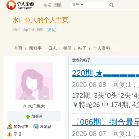
用户
论坛
图酷
水广鱼大的个人主页
/bbs/u.php?uid=4992
[复制]
首页
新鲜事
日志
相册
帖子
个人资料
发表的帖子
220期,★▃▃▃
2026-08-08 - 回复:1
172期, 3头*0头*2头*
￥特蛇26 中 174期, 4
水广鱼大
加关注
〔086期〕捌合最
加为好友
发消息
2026-08-07 - 回复:1
举报