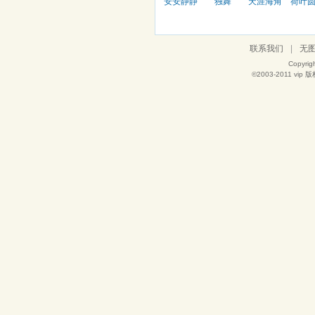
安安静静
独舞
天涯海角
荷叶
联系我们
|
无
Copyrig
©2003-2011
vip
版权