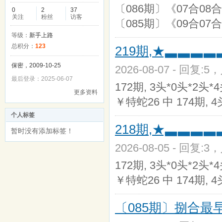
〔086期〕《07合08合
0
2
37
关注
粉丝
访客
〔085期〕《09合07合
等级：
新手上路
总积分：
123
219期,★▃▃▃
保密，2009-10-25
2026-08-07 - 回复:5
最后登录：2025-06-07
172期, 3头*0头*2头*
更多资料
￥特蛇26 中 174期, 4
个人标签
218期,★▃▃▃
暂时没有添加标签！
2026-08-05 - 回复:3
172期, 3头*0头*2头*
￥特蛇26 中 174期, 4
〔085期〕捌合最